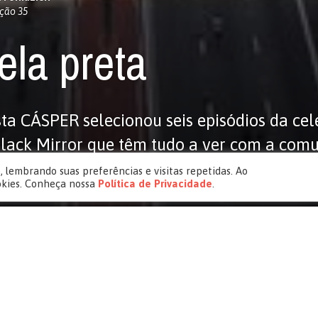
ção 35
tela preta
sta CÁSPER selecionou seis episódios da ce
Black Mirror que têm tudo a ver com a comu
a!
 lembrando suas preferências e visitas repetidas. Ao
okies. Conheça nossa
Política de Privacidade
.
 para conseguir um bom status, uma boa 