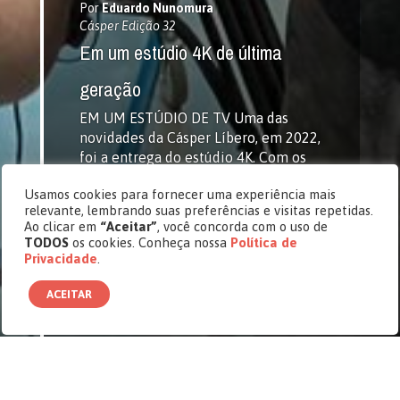
Por
Eduardo Nunomura
Cásper Edição 32
Em um estúdio 4K de última
geração
EM UM ESTÚDIO DE TV Uma das
novidades da Cásper Líbero, em 2022,
foi a entrega do estúdio 4K. Com os
equipamentos de alta tecnologia, os
Usamos cookies para fornecer uma experiência mais
alunos podem desenvolver projetos e
relevante, lembrando suas preferências e visitas repetidas.
trabalhos como se estivessem, de fato,
Ao clicar em
“Aceitar”
, você concorda com o uso de
em um estúdio de TV. Essa experiência,
TODOS
os cookies. Conheça nossa
Política de
única, está sendo ofertada também a
Privacidade
.
secundaristas indecisos sobre a opção
[…]
ACEITAR