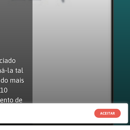
nciado
-la tal
 do mais
 10
mento de
ACEITAR