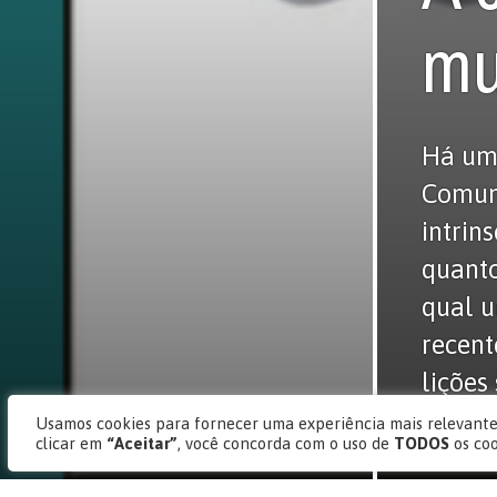
mu
Há um
Comun
intrin
quant
qual u
recent
lições
um est
Usamos cookies para fornecer uma experiência mais relevante,
clicar em
“Aceitar”
, você concorda com o uso de
TODOS
os co