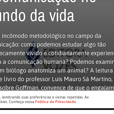
ndo da vida
 incômodo metodológico no campo da
icação: como podemos estudar algo tão
secamente vivido e cotidianamente experie
o a comunicação humana? Podemos examiná
m biólogo anatomiza um animal? A leitura
e livro do professor Luis Mauro Sá Martino,
 sobre Goffman, convence de que o engaja
udioso […]
 lembrando suas preferências e visitas repetidas. Ao
okies. Conheça nossa
Política de Privacidade
.