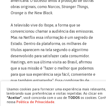
americana. O sucesso levou à produção de outras
obras originais, como
Narcos, Stranger Things,
Orange is the New Black.
A televisão vive do Ibope, a forma que se
convencionou chamar a audiência das emissoras.
Mas na Netflix essa informação é um segredo de
Estado. Dentro da plataforma, os milhares de
títulos aparecem na tela segundo o algoritmo
desenvolvido para satisfazer cada consumidor.
Hastings, em sua última visita ao Brasil, afirmou
que a sua missão é “fazer o melhor que podemos
para que sua experiência seja fácil, conveniente e
que também entretenha”. Essa combinação de
tecnologia, marketing e conteúdo tem gerado
Usamos cookies para fornecer uma experiência mais relevante,
resultados que provocaram uma reviravolta na
lembrando suas preferências e visitas repetidas. Ao clicar em
“Aceitar”
, você concorda com o uso de
TODOS
os cookies. Con
indústria do entretenimento.
nossa
Política de Privacidade
.