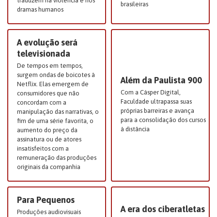
traduzem na violência e nos
brasileiras
dramas humanos
A evolução será
televisionada
De tempos em tempos,
surgem ondas de boicotes à
Além da Paulista 900
Netflix. Elas emergem de
Com a Cásper Digital,
consumidores que não
Faculdade ultrapassa suas
concordam com a
próprias barreiras e avança
manipulação das narrativas, o
para a consolidação dos cursos
fim de uma série favorita, o
à distância
aumento do preço da
assinatura ou de atores
insatisfeitos com a
remuneração das produções
originais da companhia
Para Pequenos
A era dos ciberatletas
Produções audiovisuais