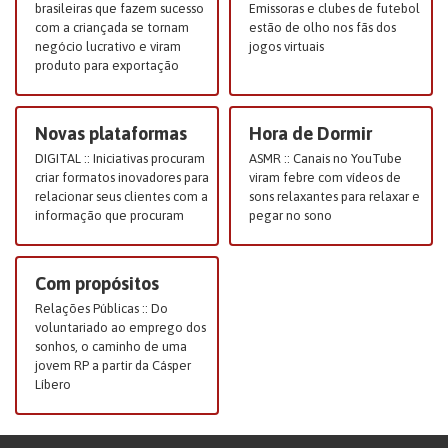
brasileiras que fazem sucesso
Emissoras e clubes de futebol
com a criançada se tornam
estão de olho nos fãs dos
negócio lucrativo e viram
jogos virtuais
produto para exportação
Novas plataformas
Hora de Dormir
DIGITAL :: Iniciativas procuram
ASMR :: Canais no YouTube
criar formatos inovadores para
viram febre com vídeos de
relacionar seus clientes com a
sons relaxantes para relaxar e
informação que procuram
pegar no sono
Com propósitos
Relações Públicas :: Do
voluntariado ao emprego dos
sonhos, o caminho de uma
jovem RP a partir da Cásper
Líbero