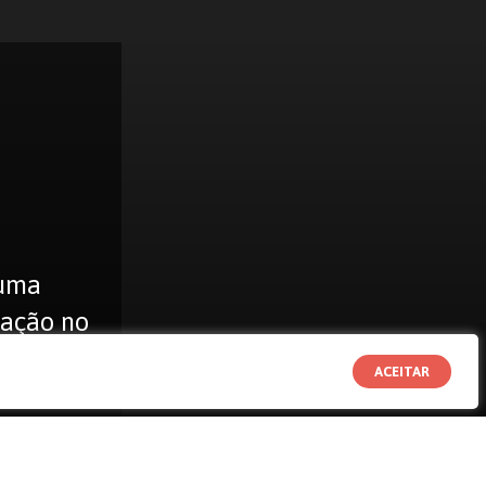
 uma
cação no
ACEITAR