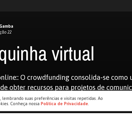
a Gamba
ção 22
quinha virtual
nline:: O crowdfunding consolida-se como
de obter recursos para projetos de comuni
 lembrando suas preferências e visitas repetidas. Ao
okies. Conheça nossa
Política de Privacidade
.