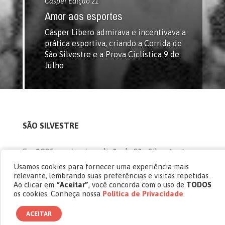
Cásper Edição 21
Amor aos esportes
Cásper Líbero admirava e incentivava a
prática esportiva, criando a Corrida de
São Silvestre e a Prova Ciclística 9 de
Julho
SÃO SILVESTRE
Em 1925, a primeira edição da São Silvestre teve
60 inscritos e apenas 37 participantes. No ano
Usamos cookies para fornecer uma experiência mais
relevante, lembrando suas preferências e visitas repetidas.
passado, foram mais de 30 mil corredores. O
Ao clicar em
“Aceitar”
, você concorda com o uso de
TODOS
sucesso estrondoso da prova esportiva, hoje
os cookies. Conheça nossa
Política de Privacidade
.
conhecida internacionalmente, se deve à
ACEITAR
coragem do jornalista e empresário Cásper