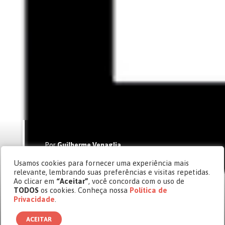
Por
Guilherme Venaglia
Cásper Edição 19
Usamos cookies para fornecer uma experiência mais
Comunicação contra a crise
relevante, lembrando suas preferências e visitas repetidas.
Ao clicar em
“Aceitar”
, você concorda com o uso de
Cenário econômico e político instável
TODOS
os cookies. Conheça nossa
Política de
no Brasil reacende debate sobre a
Privacidade
.
importância das relações internas nas
organizações
ACEITAR