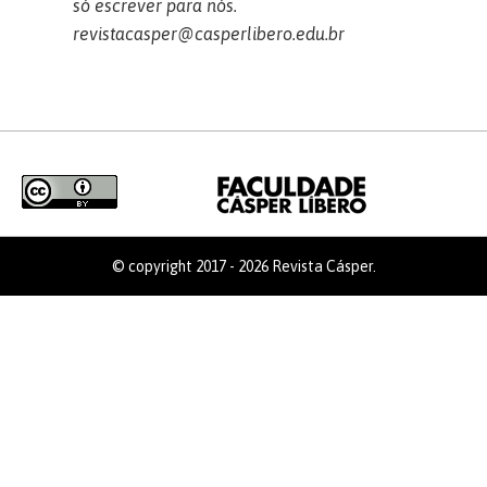
só escrever para nós.
revistacasper@casperlibero.edu.br
© copyright 2017 - 2026 Revista Cásper.