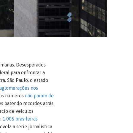
semanas. Desesperados
eral para enfrentar a
ra. São Paulo, o estado
aglomerações nos
 os números
não param de
es batendo recordes atrás
rcio de veículos
a,
1.005 brasileiras
vela a série jornalística