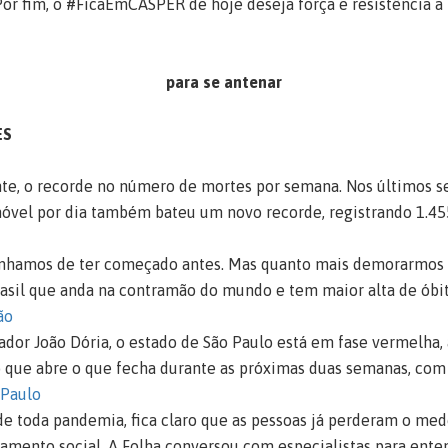
 Por fim, o #FicaEmCÁSPER de hoje deseja força e resistência a
para se antenar
ES
te, o recorde no número de mortes por semana. Nos últimos se
óvel por dia também bateu um novo recorde, registrando 1.45
 tínhamos de ter começado antes. Mas quanto mais demorarmos p
asil que anda na contramão do mundo e tem maior alta de óbit
ão
dor João Dória, o estado de São Paulo está em fase vermelha, a
o que abre o que fecha durante as próximas duas semanas, com
 Paulo
e toda pandemia, fica claro que as pessoas já perderam o medo
amento social. A Folha conversou com especialistas para ente