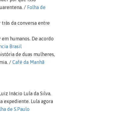
uarentena. /
Folha de
 trás da conversa entre
-19 em humanos. De acordo
cia Brasil
história de duas mulheres,
mia. /
Café da Manhã
iz Inácio Lula da Silva.
va expediente. Lula agora
lha de S.Paulo