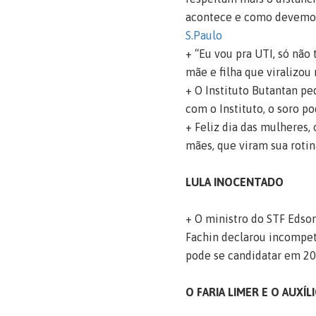
acontece e como devemos 
S.Paulo
+ “Eu vou pra UTI, só não
mãe e filha que viralizou
+ O Instituto Butantan pe
com o Instituto, o soro po
+ Feliz dia das mulheres, 
mães, que viram sua roti
LULA INOCENTADO
+ O ministro do STF Edson
Fachin declarou incompete
pode se candidatar em 202
O FARIA LIMER E O AUXÍ