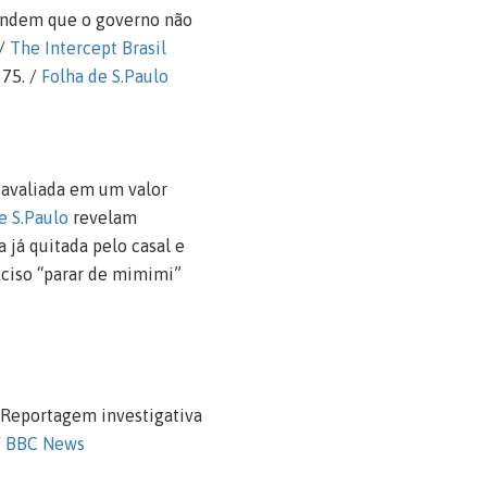
endem que o governo não
 /
The Intercept Brasil
375. /
Folha de S.Paulo
 avaliada em um valor
e S.Paulo
revelam
 já quitada pelo casal e
eciso “parar de mimimi”
 Reportagem investigativa
/
BBC News