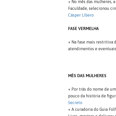
+ No mês das mulheres, a 
Faculdade, selecionou ci
Cásper Líbero
FASE VERMELHA
+ Na fase mais restritiva
atendimentos e eventuais
MÊS DAS MULHERES
+ Por trás do nome de uma
pouco da história de figu
Secreto
+ A curadoria do Guia Fol
Lives, mostras e delivery