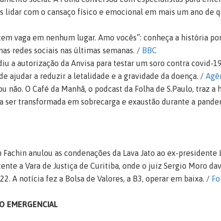
lidar com o cansaço físico e emocional em mais um ano de q
 tem vaga em nenhum lugar. Amo vocês”: conheça a história por
 nas redes sociais nas últimas semanas. /
BBC
diu a autorização da Anvisa para testar um soro contra covid
de ajudar a reduzir a letalidade e a gravidade da doença. /
Agên
ou não. O Café da Manhã, o podcast da Folha de S.Paulo, traz a 
na ser transformada em sobrecarga e exaustão durante a pande
 Fachin anulou as condenações da Lava Jato ao ex-presidente Lu
nte a Vara de Justiça de Curitiba, onde o juiz Sergio Moro da
2. A notícia fez a Bolsa de Valores, a B3, operar em baixa. /
Fo
LIO EMERGENCIAL