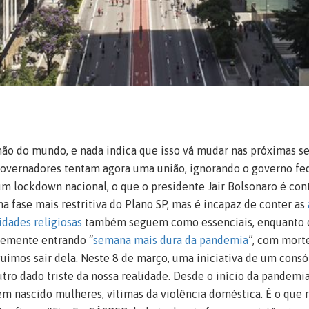
mão do mundo, e nada indica que isso vá mudar nas próximas 
governadores tentam agora uma união, ignorando o governo fed
m lockdown nacional, o que o presidente Jair Bolsonaro é cont
na fase mais restritiva do Plano SP, mas é incapaz de conter as
idades religiosas
também seguem como essenciais, enquanto
temente entrando “
semana mais dura da pandemia
”, com mort
uimos sair dela. Neste 8 de março, uma iniciativa de um consó
ro dado triste da nossa realidade. Desde o início da pandemi
m nascido mulheres, vítimas da violência doméstica. É o que re