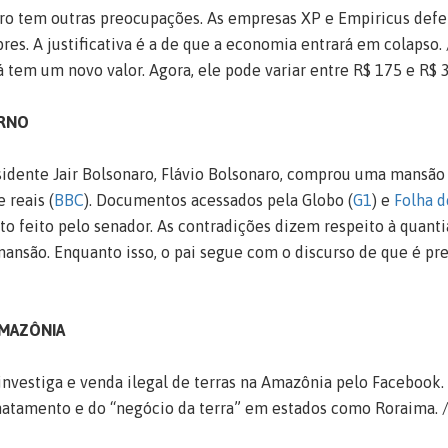
ro tem outras preocupações. As empresas XP e Empiricus def
res. A justificativa é a de que a economia entrará em colapso.
á tem um novo valor. Agora, ele pode variar entre R$ 175 e R$ 
ERNO
esidente Jair Bolsonaro, Flávio Bolsonaro, comprou uma mansão
 reais (
BBC
). Documentos acessados pela Globo (
G1
) e
Folha d
 feito pelo senador. As contradições dizem respeito à quantia
mansão. Enquanto isso, o pai segue com o discurso de que é pr
AMAZÔNIA
nvestiga e venda ilegal de terras na Amazônia pelo Facebook.
atamento e do “negócio da terra” em estados como Roraima. 