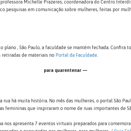
professora Michelle Prazeres, coordenadora do Centro Interdi
nco pesquisas em comunicação sobre mulheres, feitas por mulh
 do plano , São Paulo, a faculdade se mantém fechada. Confira t
 retiradas de materiais no
Portal da Faculdade
.
para quarentenar —
 rua há muita história. No mês das mulheres, o portal São Pa
ras femininas que inspiraram o nome de ruas importantes de Sã
ha nos apresenta 7 eventos virtuais preparados para comemora
 pensados e executados por mulheres, para mulheres. /
Guia Fo