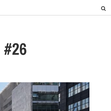
m #26