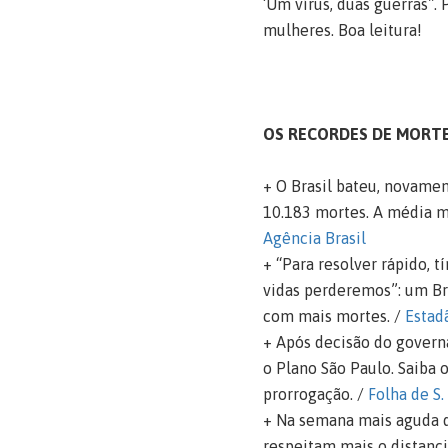
‘Um vírus, duas guerras”.
mulheres. Boa leitura!
OS RECORDES DE MORT
+ O Brasil bateu, novamen
10.183 mortes. A média m
Agência Brasil
+ “Para resolver rápido,
vidas perderemos”: um Br
com mais mortes. /
Estad
+ Após decisão do governa
o Plano São Paulo. Saiba 
prorrogação. /
Folha de S.
+ Na semana mais aguda d
respeitam mais o distanci