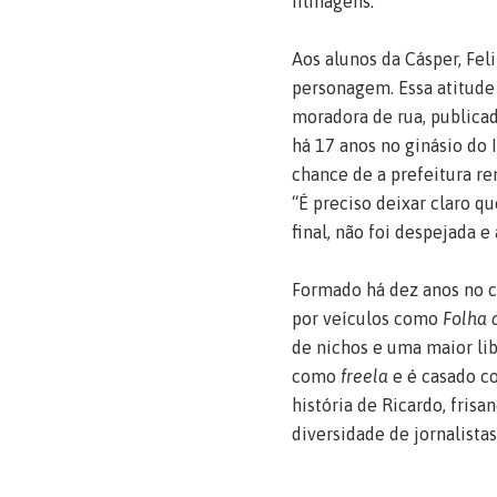
filmagens.
Aos alunos da Cásper, Fel
personagem. Essa atitude
moradora de rua, publica
há 17 anos no ginásio do I
chance de a prefeitura re
“É preciso deixar claro q
final, não foi despejada e
Formado há dez anos no cu
por veículos como
Folha 
de nichos e uma maior lib
como
freela
e é casado co
história de Ricardo, fris
diversidade de jornalistas