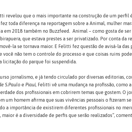
itti revelou que o mais importante na construção de um perfil 
 fez toda diferença na reportagem sobre a Animal, mulher mara
da em 2018 também no Buzzfeed. Animal – como gosta de ser 
birapuera, que estava prestes a ser privatizado. Por conta da re
movê-la se tornava maior. E Felitti fez questão de avisá-la das
ue você não tem o controle do processo e que coisas ruins pod
 a licitação do parque foi suspendida.
rso jornalismo, e já tendo circulado por diversas editorias, co
de S.Paulo
e
Piauí
, Felitti vê uma mudança na profissão, como 
erdade dos profissionais em cobrirem temas que gostem. O jor
m um homem afirma que suas vivências pessoais o fizeram se s
ando a importância de existirem diferentes profissionais no me
, maior é a diversidade de perfis que serão realizados”, coment