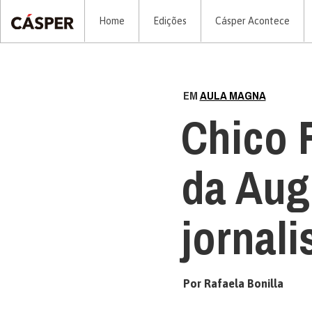
Home
Edições
Cásper Acontece
EM
AULA MAGNA
Chico F
da Aug
jornali
Por Rafaela Bonilla