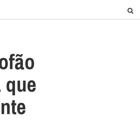
Fofão
 que
ente