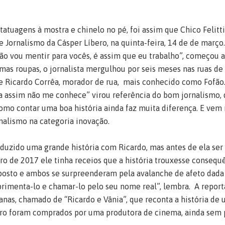
tatuagens à mostra e chinelo no pé, foi assim que Chico Felitti
 Jornalismo da Cásper Líbero, na quinta-feira, 14 de de março
ão vou mentir para vocês, é assim que eu trabalho”, começou a 
as roupas, o jornalista mergulhou por seis meses nas ruas de
 de Ricardo Corrêa, morador de rua, mais conhecido como Fofão
assim não me conhece” virou referência do bom jornalismo, 
como contar uma boa história ainda faz muita diferença. E ve
nalismo na categoria inovação.
roduzido uma grande história com Ricardo, mas antes de ela ser
o de 2017 ele tinha receios que a história trouxesse consequê
osto e ambos se surpreenderam pela avalanche de afeto dada a
rimenta-lo e chamar-lo pelo seu nome real”, lembra. A repor
manas, chamado de “Ricardo e Vânia”, que reconta a história de
ivro foram comprados por uma produtora de cinema, ainda sem p