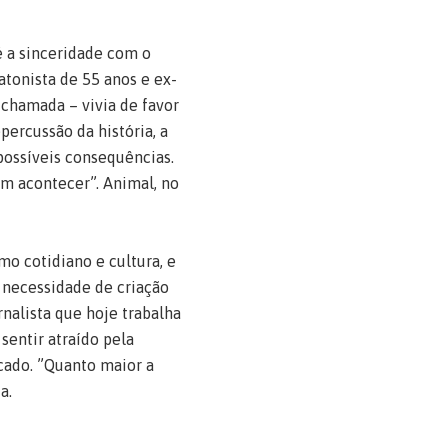
é a sinceridade com o
tonista de 55 anos e ex-
chamada – vivia de favor
percussão da história, a
 possíveis consequências.
em acontecer”. Animal, no
mo cotidiano e cultura, e
a necessidade de criação
nalista que hoje trabalha
entir atraído pela
rcado. ”Quanto maior a
a.